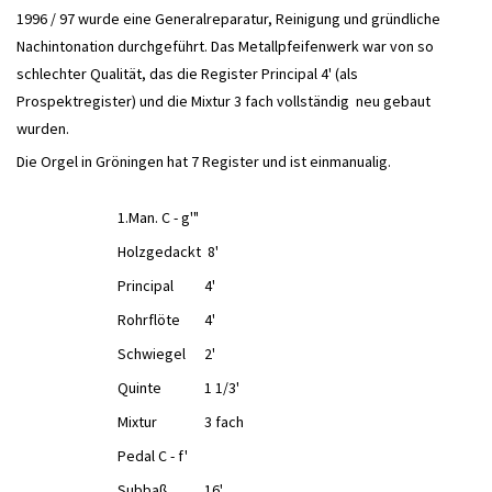
1996 / 97 wurde eine Generalreparatur, Reinigung und gründliche
Nachintonation durchgeführt. Das Metallpfeifenwerk war von so
schlechter Qualität, das die Register Principal 4' (als
Prospektregister) und die Mixtur 3 fach vollständig neu gebaut
wurden.
Die Orgel in Gröningen hat 7 Register und ist einmanualig.
1.Man. C - g'"
Holzgedackt
8'
Principal
4'
Rohrflöte
4'
Schwiegel
2'
Quinte
1 1/3'
Mixtur
3 fach
Pedal C - f'
Subbaß
16'