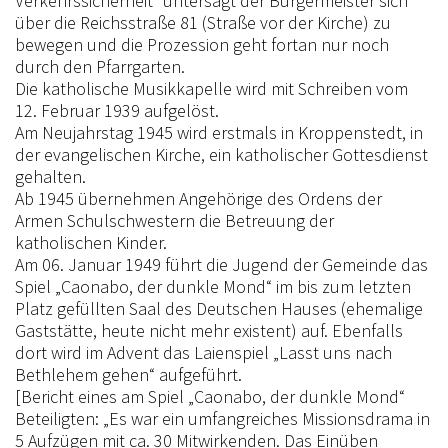
Verkehrssicherheit“ untersagt der Bürgermeister sich
über die Reichsstraße 81 (Straße vor der Kirche) zu
bewegen und die Prozession geht fortan nur noch
durch den Pfarrgarten.
Die katholische Musikkapelle wird mit Schreiben vom
12. Februar 1939 aufgelöst.
Am Neujahrstag 1945 wird erstmals in Kroppenstedt, in
der evangelischen Kirche, ein katholischer Gottesdienst
gehalten.
Ab 1945 übernehmen Angehörige des Ordens der
Armen Schulschwestern die Betreuung der
katholischen Kinder.
Am 06. Januar 1949 führt die Jugend der Gemeinde das
Spiel „Caonabo, der dunkle Mond“ im bis zum letzten
Platz gefüllten Saal des Deutschen Hauses (ehemalige
Gaststätte, heute nicht mehr existent) auf. Ebenfalls
dort wird im Advent das Laienspiel „Lasst uns nach
Bethlehem gehen“ aufgeführt.
[Bericht eines am Spiel „Caonabo, der dunkle Mond“
Beteiligten: „Es war ein umfangreiches Missionsdrama in
5 Aufzügen mit ca. 30 Mitwirkenden. Das Einüben