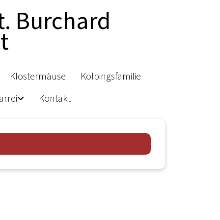
t. Burchard
t
Klostermäuse
Kolpingsfamilie
arrei
Kontakt