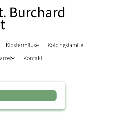
t. Burchard
t
Klostermäuse
Kolpingsfamilie
arrei
Kontakt