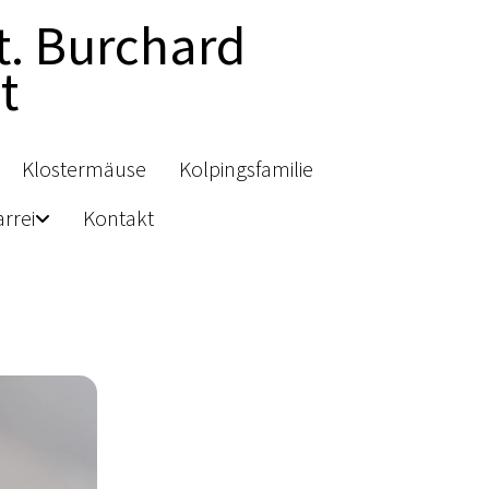
t. Burchard
t
Klostermäuse
Kolpingsfamilie
rrei
Kontakt