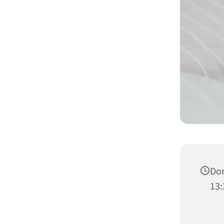
Don
13: